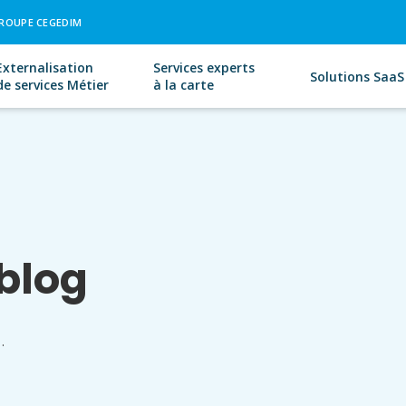
ROUPE CEGEDIM
Externalisation
Services experts
Solutions SaaS
de services Métier
à la carte
blog
.